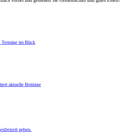
einfach vorbei und genießen Sie Gemeinschaft und gutes Essen!
 Termine im Blick
ert aktuelle Beiträge
sfreizeit geben.