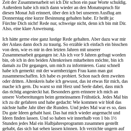
Zeit der Zusammenarbeit sei ich Dir schon ein paar Worte schuldig.
Außerdem habe ich mich dann wieder an den Monatsspruch für
diesen Monat Juli erinnert, über den ich bei unserem Ausflug am
Donnerstag eine kurze Besinnung gehalten habe. Er heißt ja:
Fürchte Dich nicht! Rede nur, schweige nicht, denn ich bin mit Dir.
Also, eine klare Anweisung.
Ich hätte gerne eine ganz lustige Rede gehalten. Aber dazu war mir
der Anlass dann doch zu traurig. So erzähle ich einfach ein bisschen
von dem, wie es mir in den letzten Jahren mit unserer
Zusammenarbeit gegangen ist: Als ich vor 9 Jahren gefragt worden
bin, ob ich in den beiden Altenkreisen mitarbeiten möchte, bin ich
damals zu Dir gegangen, um mich zu informieren. Ganz schnell
habe ich gemerkt: mit der warmherzigen Frau kann man gut
zusammenschaffen. Ich habe es probiert. Schon nach dem zweiten
oder dritten. Altenkreis habe ich gewusst, das ist etwas für mich, das
mache ich gern. Du warst so mit Herz und Seele dabei, dass mich
das richtig angesteckt hat. Besonders gern erinnere ich mich an
unsere Vorbereitungen beim gemeinsamen Frühstück. Jedes Mal bin
ich zu dir gefahren und habe gedacht: Wie kommen wir bloß das
nächste halbe Jahr über die Runden. Und jedes Mal war es so, dass
Du gute Ideen gehabt hast. Das hat mich wieder angemacht und
Ideen finden lassen. Und so haben wir innerhalb von 1 bis 1½
Stunden jedes Mal ein Halbjahresprogramm zusammen gestellt
gehabt, das sich hat sehen lassen können. Ich verzichte ungern auf