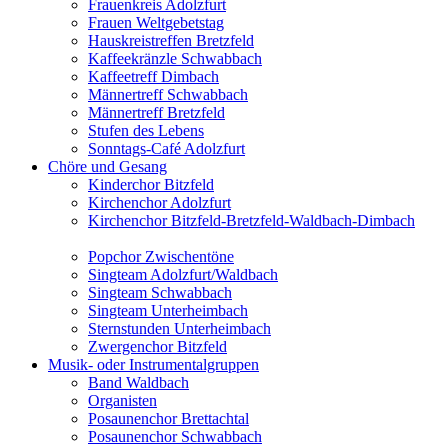
Frauenkreis Adolzfurt
Frauen Weltgebetstag
Hauskreistreffen Bretzfeld
Kaffeekränzle Schwabbach
Kaffeetreff Dimbach
Männertreff Schwabbach
Männertreff Bretzfeld
Stufen des Lebens
Sonntags-Café Adolzfurt
Chöre und Gesang
Kinderchor Bitzfeld
Kirchenchor Adolzfurt
Kirchenchor Bitzfeld-Bretzfeld-Waldbach-Dimbach
Popchor Zwischentöne
Singteam Adolzfurt/Waldbach
Singteam Schwabbach
Singteam Unterheimbach
Sternstunden Unterheimbach
Zwergenchor Bitzfeld
Musik- oder Instrumentalgruppen
Band Waldbach
Organisten
Posaunenchor Brettachtal
Posaunenchor Schwabbach