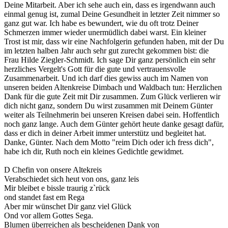
Deine Mitarbeit. Aber ich sehe auch ein, dass es irgendwann auch
einmal genug ist, zumal Deine Gesundheit in letzter Zeit nimmer so
ganz gut war. Ich habe es bewundert, wie du oft trotz Deiner
Schmerzen immer wieder unermüdlich dabei warst. Ein kleiner
Trost ist mir, dass wir eine Nachfolgerin gefunden haben, mit der Du
im letzten halben Jahr auch sehr gut zurecht gekommen bist: die
Frau Hilde Ziegler-Schmidt. Ich sage Dir ganz persönlich ein sehr
herzliches Vergelt's Gott für die gute und vertrauensvolle
Zusammenarbeit. Und ich darf dies gewiss auch im Namen von
unseren beiden Altenkreise Dimbach und Waldbach tun: Herzlichen
Dank für die gute Zeit mit Dir zusammen. Zum Glück verlieren wir
dich nicht ganz, sondern Du wirst zusammen mit Deinem Günter
weiter als Teilnehmerin bei unseren Kreisen dabei sein. Hoffentlich
noch ganz lange. Auch dem Günter gehört heute danke gesagt dafür,
dass er dich in deiner Arbeit immer unterstütz und begleitet hat.
Danke, Günter. Nach dem Motto "reim Dich oder ich fress dich",
habe ich dir, Ruth noch ein kleines Gedichtle gewidmet.
D Chefin von onsere Altekreis
Verabschiedet sich heut von ons, ganz leis
Mir bleibet e bissle traurig z`rück
ond standet fast em Rega
Aber mir wünschet Dir ganz viel Glück
Ond vor allem Gottes Sega.
Blumen überreichen als bescheidenen Dank von