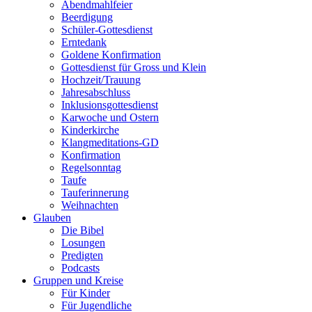
Abendmahlfeier
Beerdigung
Schüler-Gottesdienst
Erntedank
Goldene Konfirmation
Gottesdienst für Gross und Klein
Hochzeit/Trauung
Jahresabschluss
Inklusionsgottesdienst
Karwoche und Ostern
Kinderkirche
Klangmeditations-GD
Konfirmation
Regelsonntag
Taufe
Tauferinnerung
Weihnachten
Glauben
Die Bibel
Losungen
Predigten
Podcasts
Gruppen und Kreise
Für Kinder
Für Jugendliche