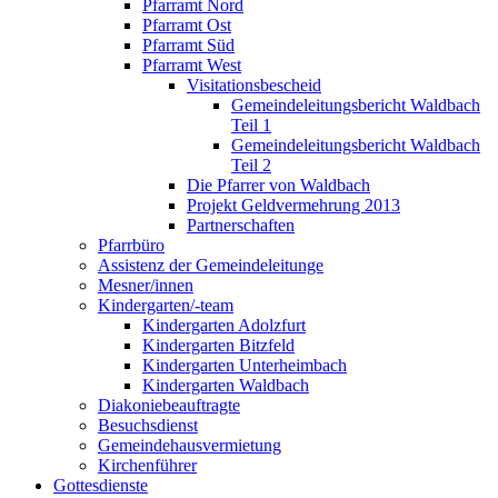
Pfarramt Nord
Pfarramt Ost
Pfarramt Süd
Pfarramt West
Visitationsbescheid
Gemeindeleitungsbericht Waldbach
Teil 1
Gemeindeleitungsbericht Waldbach
Teil 2
Die Pfarrer von Waldbach
Projekt Geldvermehrung 2013
Partnerschaften
Pfarrbüro
Assistenz der Gemeindeleitunge
Mesner/innen
Kindergarten/-team
Kindergarten Adolzfurt
Kindergarten Bitzfeld
Kindergarten Unterheimbach
Kindergarten Waldbach
Diakoniebeauftragte
Besuchsdienst
Gemeindehausvermietung
Kirchenführer
Gottesdienste